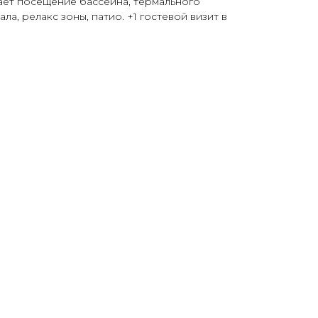
ает посещение бассейна, термального
ла, релакс зоны, патио. +1 гостевой визит в