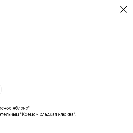
а
асное яблоко".
ательным "Кремом сладкая клюква".