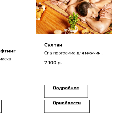
Султан
ифтинг
Спа-программа для мужчин:
маска
массажи, обертывание и
7 100
р.
чайная церемония
Подробнее
Приобрести