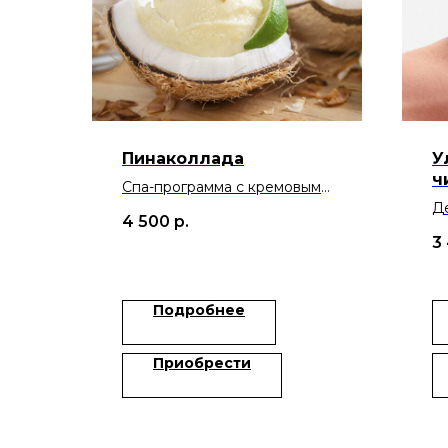
Пинаколлада
У
ч
Спа-программа с кремовым
скрабом и массажем
Д
4 500
р.
ананасовым маслом
г
3
ул
Подробнее
Приобрести