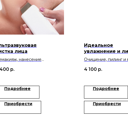
льтразвуковая
Идеальное
истка лица
увлажнение и л
емакияж, нанесение
Очищение, пилинг и 
идрирующего геля,
 400
р.
4 100
р.
тразвуковая чистка
Подробнее
Подробнее
Приобрести
Приобрести