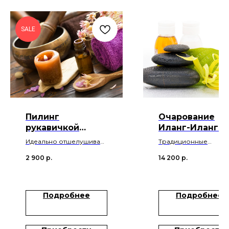
SALE
Пилинг
Очарование
рукавичкой
Иланг-Иланг д
Кесса
двоих
Идеально отшелушивает
Традиционные
и не вызывает никаких
малазийские пилинг 
2 900
р.
14 200
р.
раздражений на коже.
маска для тела для д
Подробнее
Подробнее