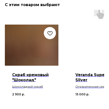
С этим товаром выбрают
Скраб кремовый
Veranda Super
"Шоколад"
Silver
Шоколадный скраб
Ограниченная серия
новогодних подароч
2 900
р.
15 000
р.
сертификатов